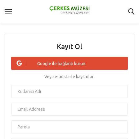
Anasayfa
Kayıt Ol
Şartlar Ve Koşullar
Google ile bağlantı kurun
Çerkes Dünyası
Veya e-posta ile kayıt olun
Hakkımızda
Galeri
İletişim
Oturum Aç
Kayıt Ol