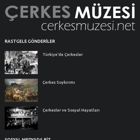
RASTGELE GÖNDERILER
Türkiye’de Çerkesler
Çerkes Soykırımı
Çerkesler ve Sosyal Hayatları
SOSYAL MEDYADA BIZ