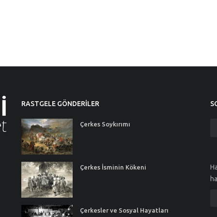
RASTGELE GÖNDERILER
S
Çerkes Soykırımı
Ha
Çerkes İsminin Kökeni
ha
Çerkesler ve Sosyal Hayatları